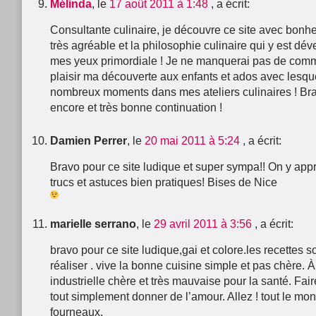
Mélinda
, le
17 août 2011 à 1:48
, a écrit:
Consultante culinaire, je découvre ce site avec bonheu
très agréable et la philosophie culinaire qui y est dé
mes yeux primordiale ! Je ne manquerai pas de com
plaisir ma découverte aux enfants et ados avec lesqu
nombreux moments dans mes ateliers culinaires ! Br
encore et très bonne continuation !
Damien Perrer
, le
20 mai 2011 à 5:24
, a écrit:
Bravo pour ce site ludique et super sympa!! On y app
trucs et astuces bien pratiques! Bises de Nice
marielle serrano
, le
29 avril 2011 à 3:56
, a écrit:
bravo pour ce site ludique,gai et colore.les recettes s
réaliser . vive la bonne cuisine simple et pas chère. À
industrielle chère et très mauvaise pour la santé. Fai
tout simplement donner de l’amour. Allez ! tout le mo
fourneaux.