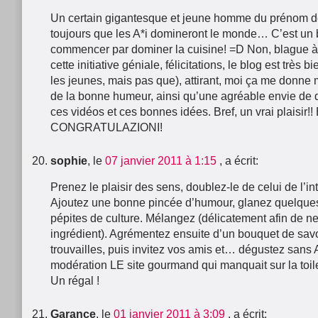
Un certain gigantesque et jeune homme du prénom d
toujours que les A*i domineront le monde… C’est un
commencer par dominer la cuisine! =D Non, blague à p
cette initiative géniale, félicitations, le blog est très 
les jeunes, mais pas que), attirant, moi ça me donne
de la bonne humeur, ainsi qu’une agréable envie de 
ces vidéos et ces bonnes idées. Bref, un vrai plaisir
CONGRATULAZIONI!
sophie
, le
07 janvier 2011 à 1:15
, a écrit:
Prenez le plaisir des sens, doublez-le de celui de l’in
Ajoutez une bonne pincée d’humour, glanez quelques 
pépites de culture. Mélangez (délicatement afin de n
ingrédient). Agrémentez ensuite d’un bouquet de sa
trouvailles, puis invitez vos amis et… dégustez sa
modération LE site gourmand qui manquait sur la toile
Un régal !
Garance
, le
01 janvier 2011 à 3:09
, a écrit: